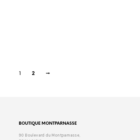
€
599,00
1
2
→
BOUTIQUE MONTPARNASSE
90 Boulevard du Montparnasse,