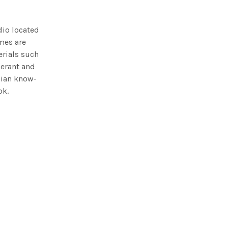
dio located
ames are
erials such
berant and
alian know-
ok.