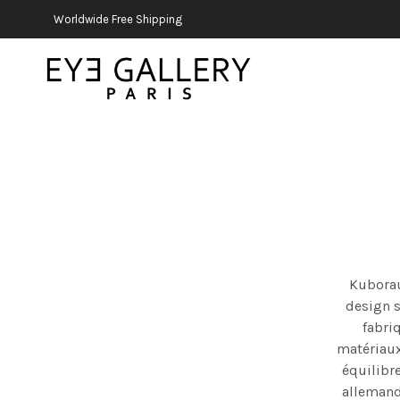
Worldwide Free Shipping
Kuboraum
design s
fabri
matériaux
équilibre
allemande