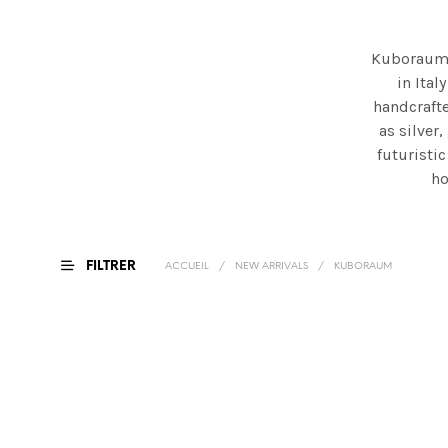
Kuboraum a
in Ital
handcrafte
as silver
futuristic
ho
FILTRER
ACCUEIL
/
NEW ARRIVALS
/
KUBORAUM