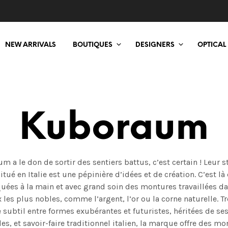
NEW ARRIVALS
BOUTIQUES
DESIGNERS
OPTICAL
Kuboraum
 a le don de sortir des sentiers battus, c’est certain ! Leur 
itué en Italie est une pépinière d’idées et de création. C’est là
quées à la main et avec grand soin des montures travaillées da
 les plus nobles, comme l’argent, l’or ou la corne naturelle. T
 subtil entre formes exubérantes et futuristes, héritées de se
s, et savoir-faire traditionnel italien, la marque offre des m