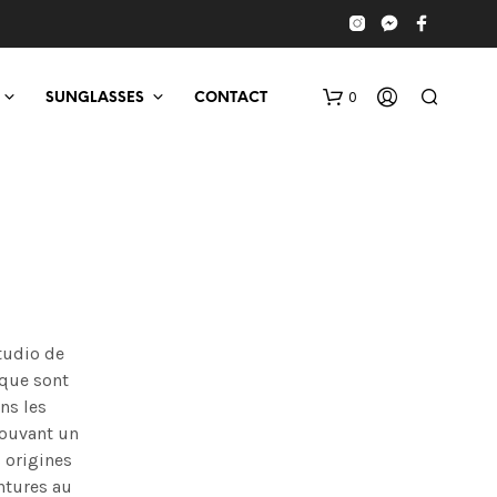
0
SUNGLASSES
CONTACT
studio de
 que sont
ns les
rouvant un
s origines
ontures au