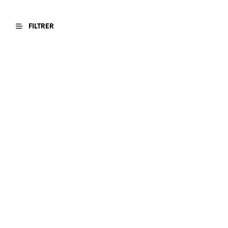
FILTRER
€
629,00
€
650,00
€
650,00
€
670,00