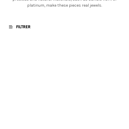
platinum, make these pieces real jewels.
FILTRER
€
419,00
€
399,00