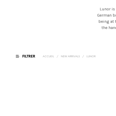
Lunor is
German br
being at 
the han
FILTRER
ACCUEIL
/
NEW ARRIVALS
/
LUNOR