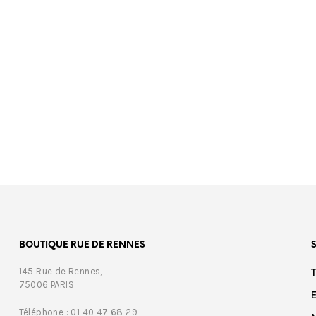
€
389,00
€
389,00
BOUTIQUE RUE DE RENNES
145 Rue de Rennes,
75006 PARIS
Téléphone : 01 40 47 68 29