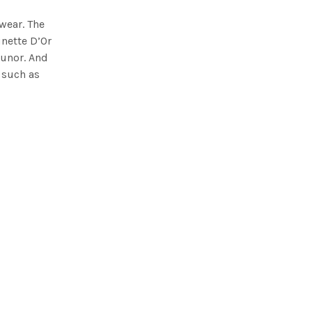
wear. The
nette D’Or
Lunor. And
 such as