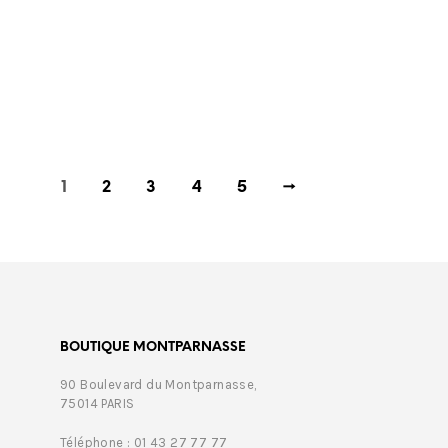
€
389,00
1
2
3
4
5
→
BOUTIQUE MONTPARNASSE
90 Boulevard du Montparnasse,
75014 PARIS
Téléphone : 01 43 27 77 77