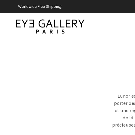
Worldwide Free Shipping
Lunor e
porter de
et une ré
de là 
précieuses