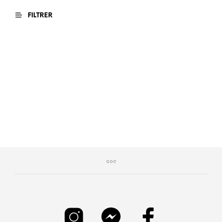
FILTRER
€
549,00