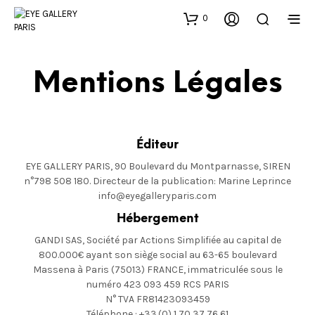
0
Mentions Légales
Éditeur
EYE GALLERY PARIS, 90 Boulevard du Montparnasse, SIREN
n°798 508 180. Directeur de la publication: Marine Leprince
info@eyegalleryparis.com
Hébergement
GANDI SAS, Société par Actions Simplifiée au capital de
800.000€ ayant son siège social au 63-65 boulevard
Massena à Paris (75013) FRANCE, immatriculée sous le
numéro 423 093 459 RCS PARIS
N° TVA FR81423093459
Téléphone : +33.(0) 1 70 37 76 61