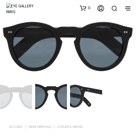
0
ACCUEIL
/
NEW ARRIVALS
/
CUTLER & GROSS