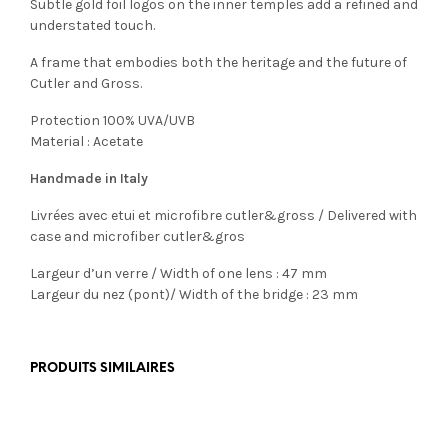
Subtle gold foil logos on the inner temples add a refined and
understated touch.
A frame that embodies both the heritage and the future of
Cutler and Gross.
Protection 100% UVA/UVB
Material : Acetate
Handmade in Italy
Livrées avec etui et microfibre cutler&gross / Delivered with
case and microfiber cutler&gros
Largeur d’un verre / Width of one lens : 47 mm
Largeur du nez (pont)/ Width of the bridge : 23 mm
PRODUITS SIMILAIRES