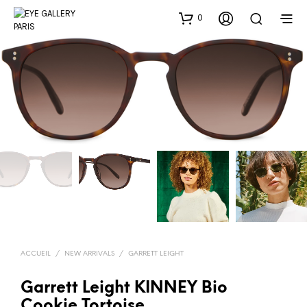
0
ACCUEIL
/
NEW ARRIVALS
/
GARRETT LEIGHT
Garrett Leight KINNEY Bio
Cookie Tortoise