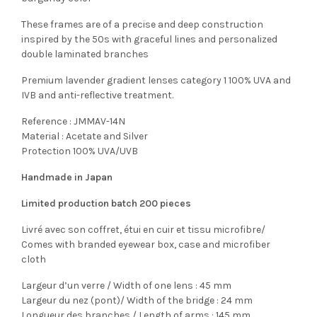
These frames are of a precise and deep construction
inspired by the 50s with graceful lines and personalized
double laminated branches
Premium lavender gradient lenses category 1 100% UVA and
IVB and anti-reflective treatment.
Reference : JMMAV-14N
Material : Acetate and Silver
Protection 100% UVA/UVB
Handmade in Japan
Limited production batch 200 pieces
Livré avec son coffret, étui en cuir et tissu microfibre/
Comes with branded eyewear box, case and microfiber
cloth
Largeur d’un verre / Width of one lens : 45 mm
Largeur du nez (pont)/ Width of the bridge : 24 mm
Longueur des branches / Length of arms : 145 mm