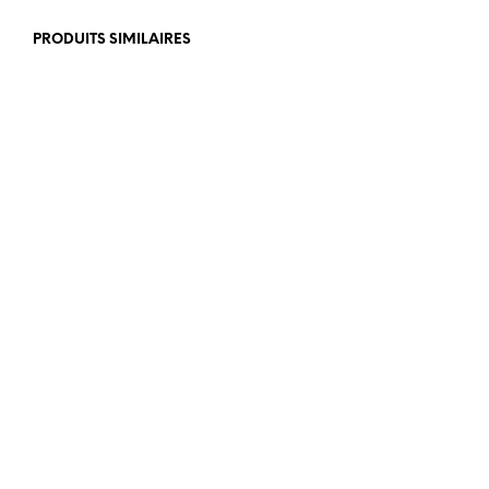
PRODUITS SIMILAIRES
€
1.090,00
€
915,00