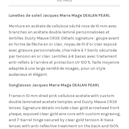
DETAILS
Lunettes de soleil Jacques Marie Mage DEALAN PEARL
Monture en acétate de cellulose séché rose de 10 mm avec
branches en acétate double laminé personnalisées et
lentilles Dusty Mauve CR39. Détails signature : goupe avant
en forme de flèche en or clair, noyau de fil d’or clair exposé
avec gravure personnalisée, charnière à 7 barils sécurisée
par tension en or clair. Lentilles à 6 bases avec traitement
anti-reflets à l’arrière et protection UV 100 %. Taille moyenne
adaptée à une large variété de visages, pour un style
audacieux et élégant.
Sunglasses Jacques Marie Mage DEALAN PEARL
Frame in 10 mm dried pink cellulose acetate with custom
double laminated acetate temples and Dusty Mauve CR39
lenses. Signature details include clear gold arrowhead front
plaque, exposed clear gold wire core with custom engraving,
and 7-barrel hinge secured by clear gold tension. 6-base
lenses with anti-reflective treatment on the back and 100%