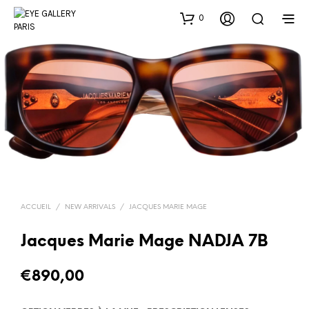
0
ACCUEIL
/
NEW ARRIVALS
/
JACQUES MARIE MAGE
Jacques Marie Mage NADJA 7B
€
890,00