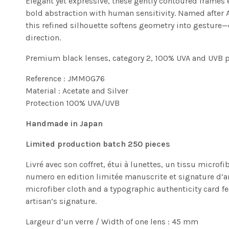
Elegant yet expressive, these gently contoured frames
bold abstraction with human sensitivity. Named after 
this refined silhouette softens geometry into gesture—
direction.
Premium black lenses, category 2, 100% UVA and UVB pro
Reference : JMMOG76
Material : Acetate and Silver
Protection 100% UVA/UVB
Handmade in Japan
Limited production batch 250 pieces
Livré avec son coffret, étui à lunettes, un tissu microf
numero en edition limitée manuscrite et signature d’a
microfiber cloth and a typographic authenticity card 
artisan’s signature.
Largeur d’un verre / Width of one lens : 45 mm