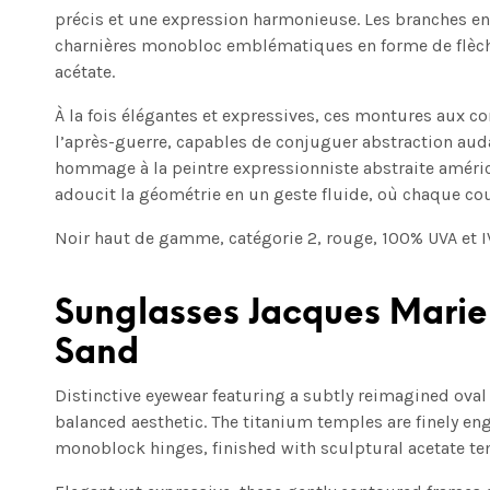
précis et une expression harmonieuse. Les branches en 
charnières monobloc emblématiques en forme de flèch
acétate.
À la fois élégantes et expressives, ces montures aux co
l’après-guerre, capables de conjuguer abstraction aud
hommage à la peintre expressionniste abstraite américa
adoucit la géométrie en un geste fluide, où chaque co
Noir haut de gamme, catégorie 2, rouge, 100% UVA et IVB
Sunglasses Jacques Mar
Sand
Distinctive eyewear featuring a subtly reimagined oval 
balanced aesthetic. The titanium temples are finely e
monoblock hinges, finished with sculptural acetate te