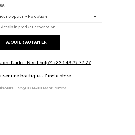
SS
 details in product description
AJOUTER AU PANIER
oin d'aide - Need help? +33 1 43 27 77 77
uver une boutique - Find a store
ÉGORIES :
JACQUES MARIE MAGE
,
OPTICAL