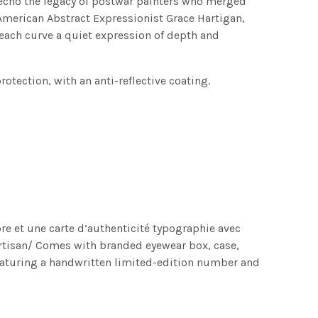
 echo the legacy of postwar painters who merged
American Abstract Expressionist Grace Hartigan,
each curve a quiet expression of depth and
tection, with an anti-reflective coating.
ibre et une carte d’authenticité typographie avec
rtisan/ Comes with branded eyewear box, case,
featuring a handwritten limited-edition number and