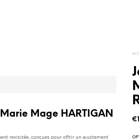
ACC
R
es Marie Mage
HARTIGAN
€
ment revisitée, conçues pour offrir un ajustement
OP