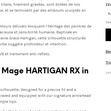
titane, finement gravées, sont dotées de nos
ZEI
e, et se terminent par des embouts sculptés en
See
ntours délicats évoquent l’héritage des peintres de
acieuse et sensibilité humaine. Baptisée en
ine Grace Hartigan, cette silhouette structurée
urbe suggère profondeur et intention.
Bes
 et traitement anti-reflets.
Tro
ie Mage
HARTIGAN RX in
CAT
silhouette, designed for a precise fit and a
ngraved and equipped with our signature arrowhead
mple tips.