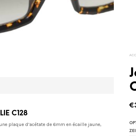
ACC
J
€
LIE C128
OP
une plaque d’acétate de 6mm en écaille jaune,
ZEI