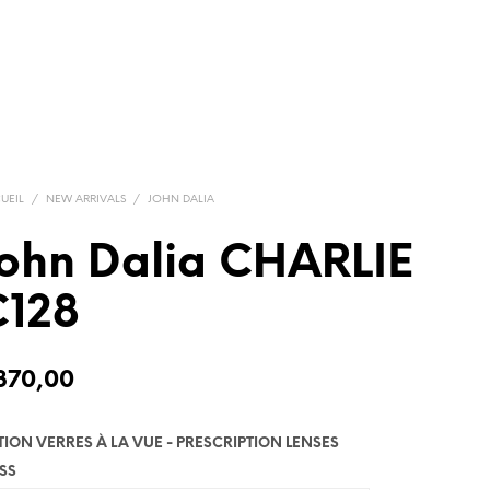
UEIL
/
NEW ARRIVALS
/
JOHN DALIA
ohn Dalia CHARLIE
C128
370,00
TION VERRES À LA VUE - PRESCRIPTION LENSES
SS