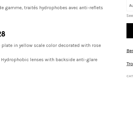
de gamme, traités hydrophobes avec anti-reflets
See
28
late in yellow scale color decorated with rose
Bes
. Hydrophobic lenses with
backside anti-glare
Tro
CAT