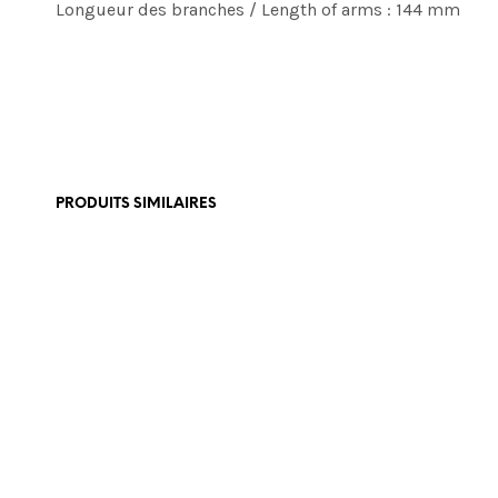
Longueur des branches / Length of arms : 144 mm
PRODUITS SIMILAIRES
€
199,00
€
355,