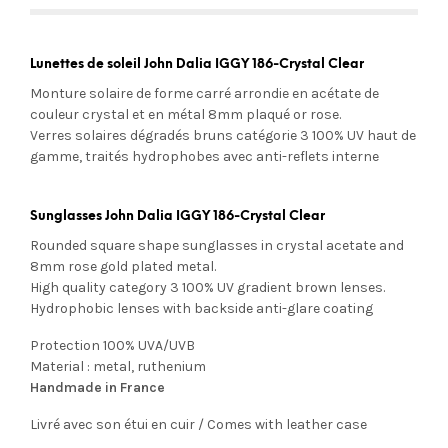
Lunettes de soleil John Dalia IGGY 186-Crystal Clear
Monture solaire de forme carré arrondie en acétate de
couleur crystal et en métal 8mm plaqué or rose.
Verres solaires dégradés bruns
catégorie 3 100% UV
haut de
gamme, traités hydrophobes avec anti-reflets interne
Sunglasses John Dalia IGGY 186-Crystal Clear
Rounded square shape sunglasses in crystal acetate and
8mm rose gold plated metal.
High quality category 3 100% UV gradient brown lenses.
Hydrophobic lenses with
backside anti-glare coating
Protection 100% UVA/UVB
Material : metal, ruthenium
Handmade in France
Livré avec son étui en cuir / Comes with leather case