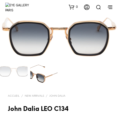
0
ACCUEIL
/
NEW ARRIVALS
/
JOHN DALIA
John Dalia LEO C134