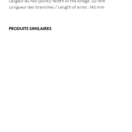
Largeur du nez (pont)/ Width of the bridge : 22 mm
Longueur des branches / Length of arms : 145 mm
PRODUITS SIMILAIRES
€
179,00
€
499,00