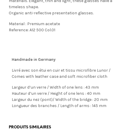
materials. Elegant, thin and light, these glasses have a
timeless shape.
Organic anti-reflective presentation glasses.
Material : Premium acetate
Reference: A12 500 Col.01
Handmade in Germany
Livré avec son étui en cuir et tissu microfibre Lunor /
Comes with leather case and soft microfiber cloth
Largeur d’un verre / Width of one lens : 43 mm
Hauteur d’un verre / Height of one lens : 40 mm
Largeur du nez (pont)/ Width of the bridge : 20 mm
Longueur des branches / Length of arms : 145 mm
PRODUITS SIMILAIRES