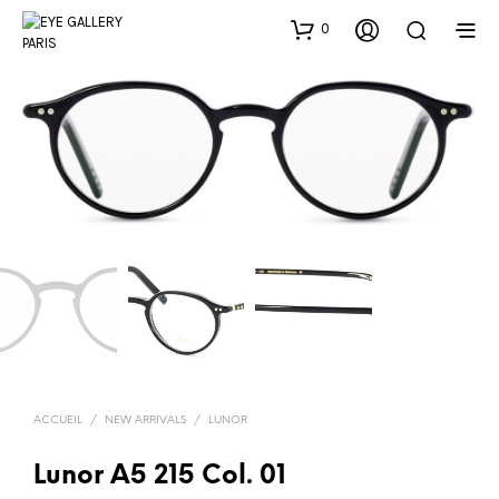
0
ACCUEIL
/
NEW ARRIVALS
/
LUNOR
Lunor A5 215 Col. 01