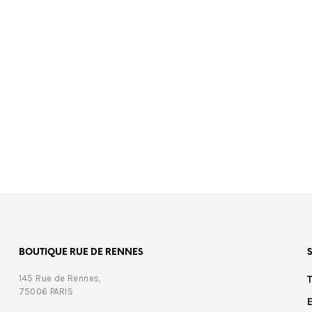
00
€
469,00
BOUTIQUE RUE DE RENNES
145 Rue de Rennes,
75006 PARIS