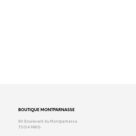
€
469,00
€
499,
BOUTIQUE MONTPARNASSE
90 Boulevard du Montparnasse,
75014 PARIS