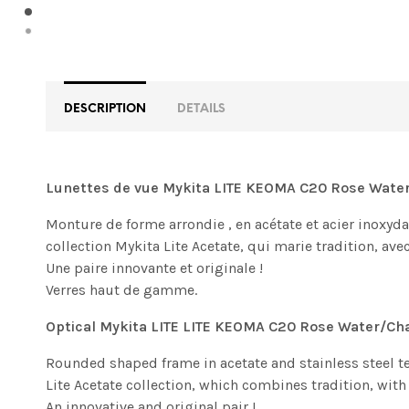
DESCRIPTION
DETAILS
Lunettes de vue Mykita LITE KEOMA C20 Rose Wate
Monture de forme arrondie , en acétate et acier inoxyd
collection Mykita Lite Acetate, qui marie tradition, av
Une paire innovante et originale !
Verres haut de gamme.
Optical Mykita LITE LITE KEOMA C20 Rose Water/C
Rounded shaped frame in acetate and stainless steel te
Lite Acetate collection, which combines tradition, wit
An innovative and original pair !