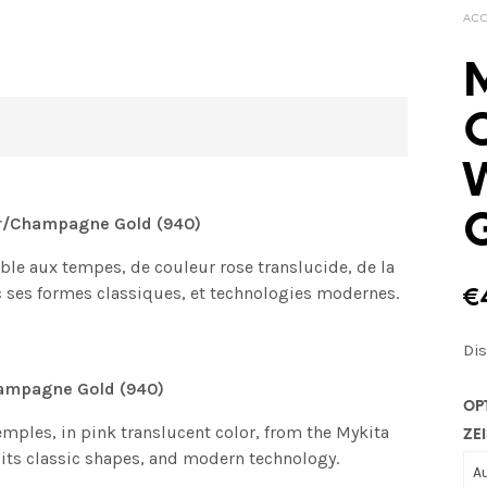
ACC
r/Champagne Gold (940)
able aux tempes, de couleur rose translucide, de la
ec ses formes classiques, et technologies modernes.
€
Di
hampagne Gold (940)
OP
mples, in pink translucent color, from the Mykita
ZEI
h its classic shapes, and modern technology.