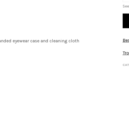
See
Bes
randed eyewear case and cleaning cloth
Tro
CAT