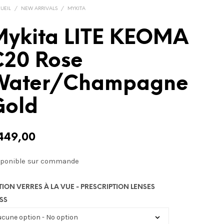
UEIL
/
NEW ARRIVALS
/
MYKITA
Mykita LITE KEOMA
C20 Rose
Water/Champagne
Gold
449,00
sponible sur commande
TION VERRES À LA VUE - PRESCRIPTION LENSES
SS