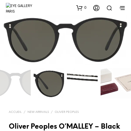
0
ACCUEIL
/
NEW ARRIVALS
/
OLIVER PEOPLES
Oliver Peoples O’MALLEY – Black