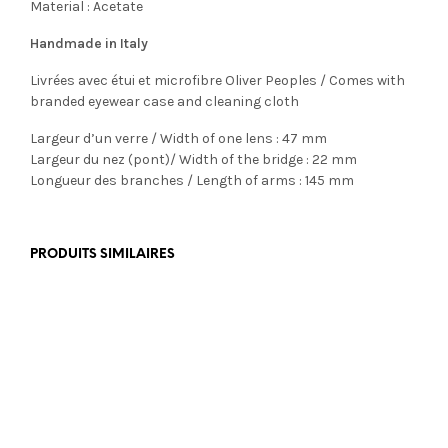
Material : Acetate
Handmade in Italy
Livrées avec étui et microfibre Oliver Peoples / Comes with
branded eyewear case and cleaning cloth
Largeur d’un verre / Width of one lens : 47 mm
Largeur du nez (pont)/ Width of the bridge : 22 mm
Longueur des branches / Length of arms : 145 mm
PRODUITS SIMILAIRES
€
358,00
€
355,00