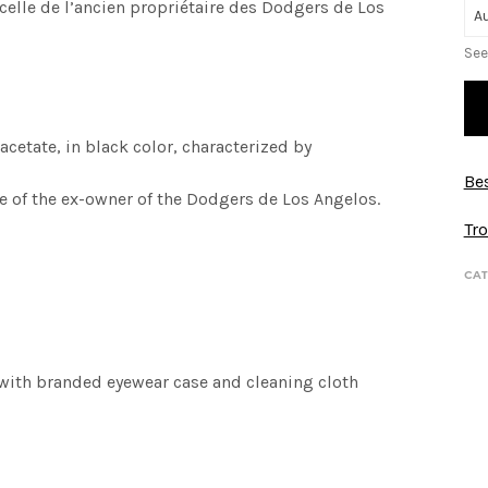
 celle de l’ancien propriétaire des Dodgers de Los
See
acetate, in black color, characterized by
Bes
one of the ex-owner of the Dodgers de Los Angelos.
Tro
CAT
 with branded eyewear case and cleaning cloth