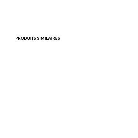
PRODUITS SIMILAIRES
€
389,00
€
399,