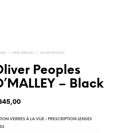
UEIL
/
NEW ARRIVALS
/
OLIVER PEOPLES
liver Peoples
O’MALLEY – Black
345,00
TION VERRES À LA VUE - PRESCRIPTION LENSES
SS