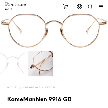
0
ACCUEIL
/
NEW ARRIVALS
/
OPTICAL
KameManNen 9916 GD