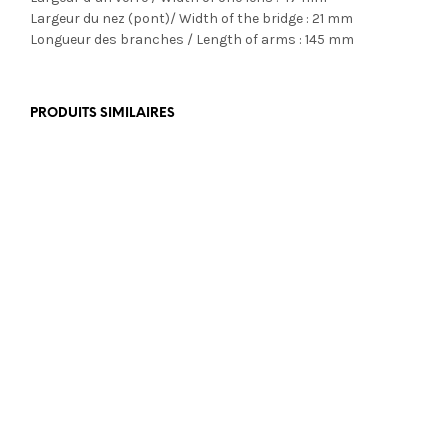
Largeur du nez (pont)/ Width of the bridge : 21 mm
Longueur des branches / Length of arms : 145 mm
PRODUITS SIMILAIRES
€
389,00
€
350,00