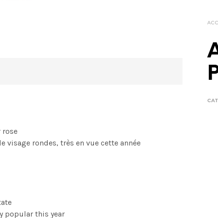
ACC
P
CAT
 rose
de visage rondes, très en vue cette année
tate
ry popular this year