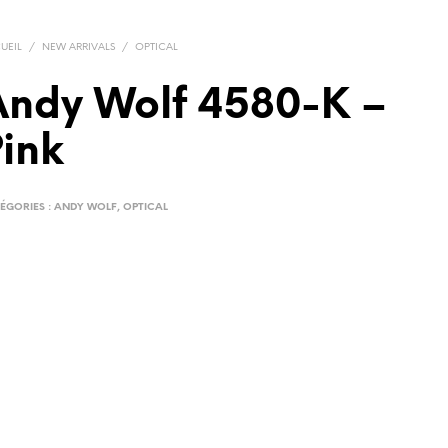
UEIL
/
NEW ARRIVALS
/
OPTICAL
Andy Wolf 4580-K –
ink
ÉGORIES :
ANDY WOLF
,
OPTICAL