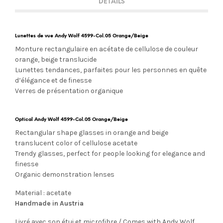
DETAILS
Lunettes de vue Andy Wolf 4599-Col.05 Orange/Beige
Monture rectangulaire en acétate de cellulose de couleur
orange, beige translucide
Lunettes tendances, parfaites pour les personnes en quête
d’élégance et de finesse
Verres de présentation organique
Optical Andy Wolf 4599-Col.05 Orange/Beige
Rectangular shape glasses in orange and beige
translucent color of cellulose acetate
Trendy glasses, perfect for people looking for elegance and
finesse
Organic demonstration lenses
Material : acetate
Handmade in Austria
Livré avec son étui et microfibre / Comes with Andy Wolf