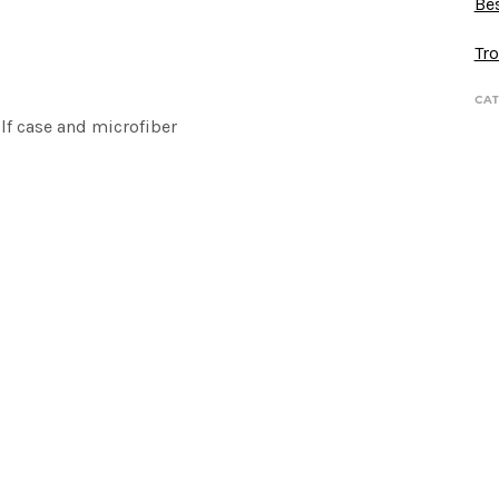
Bes
Tro
CAT
lf case and microfiber