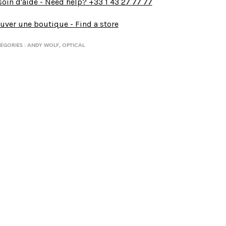
oin d'aide - Need help? +33 1 43 27 77 77
uver une boutique - Find a store
ÉGORIES :
ANDY WOLF
,
OPTICAL