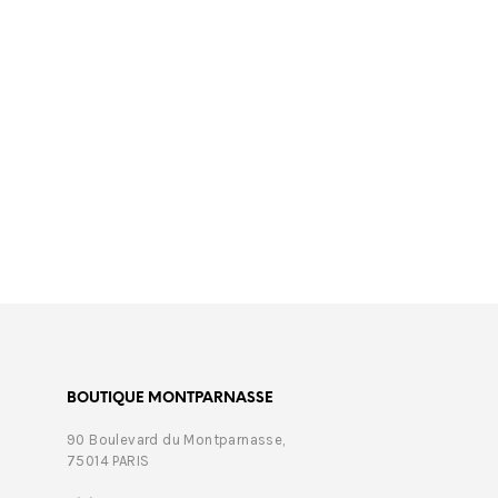
€
199,00
€
469,
BOUTIQUE MONTPARNASSE
90 Boulevard du Montparnasse,
75014 PARIS