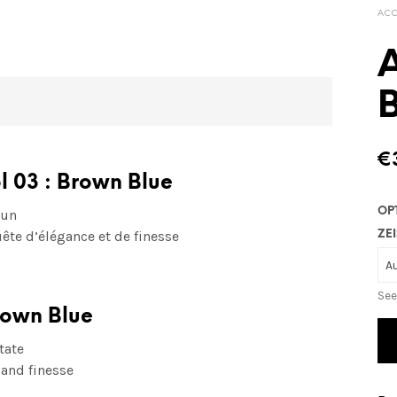
ACC
€
l 03 : Brown Blue
OP
run
ête d’élégance et de finesse
ZEI
See
rown Blue
tate
 and finesse