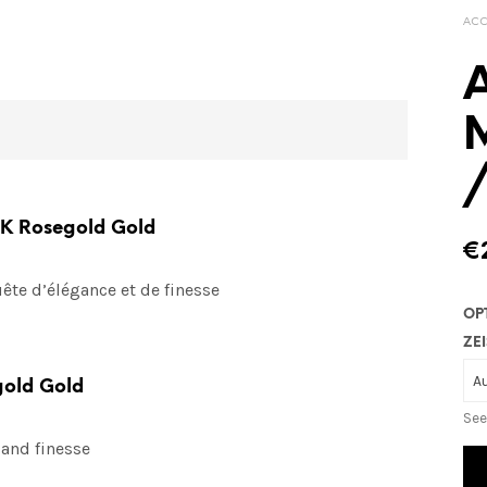
ACC
A
/
.K Rosegold Gold
€
ête d’élégance et de finesse
OP
ZEI
gold Gold
See
 and finesse