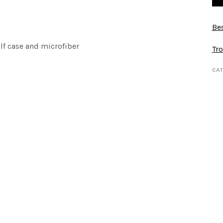
Bes
lf case and microfiber
Tro
CAT