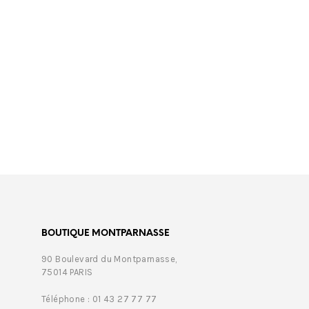
€
499,00
€
469,
BOUTIQUE MONTPARNASSE
90 Boulevard du Montparnasse,
75014 PARIS
Téléphone : 01 43 27 77 77