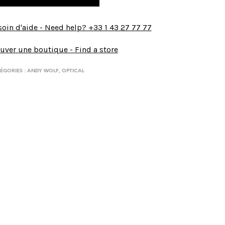
oin d'aide - Need help? +33 1 43 27 77 77
uver une boutique - Find a store
ÉGORIES :
ANDY WOLF
,
OPTICAL