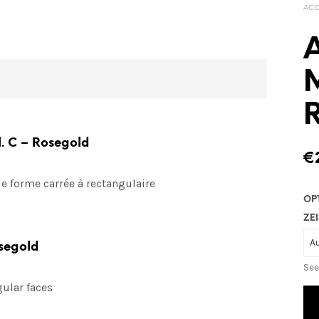
ACC
A
M
l. C – Rosegold
€
 de forme carrée à rectangulaire
OP
ZEI
osegold
See
gular faces