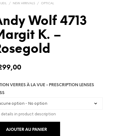
UEIL
/
NEW ARRIVALS
/
OPTICAL
ndy Wolf 4713
argit K. –
Rosegold
299,00
TION VERRES À LA VUE - PRESCRIPTION LENSES
SS
 details in product description
AJOUTER AU PANIER