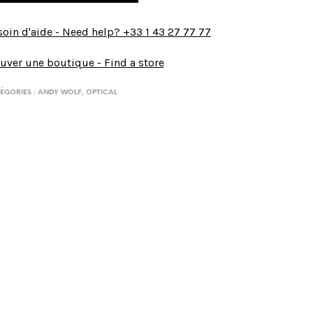
oin d'aide - Need help? +33 1 43 27 77 77
uver une boutique - Find a store
ÉGORIES :
ANDY WOLF
,
OPTICAL