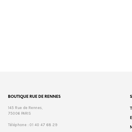
00
€
350,00
BOUTIQUE RUE DE RENNES
145 Rue de Rennes,
75006 PARIS
Téléphone : 01 40 47 68 29