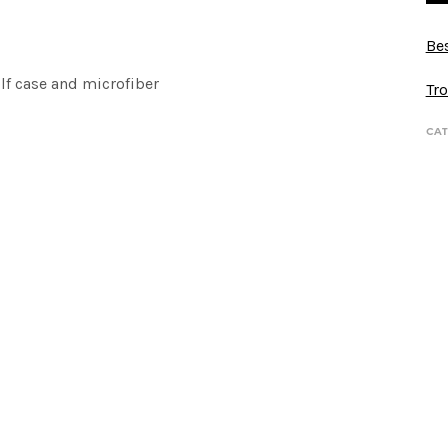
Bes
lf case and microfiber
Tro
CAT