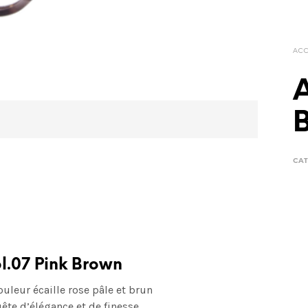
ACC
A
CAT
l.07 Pink Brown
uleur écaille rose pâle et brun
ête d’élégance et de finesse