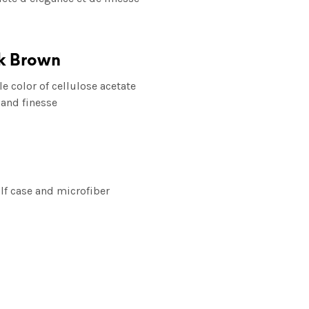
nk Brown
 color of cellulose acetate
 and finesse
lf case and microfiber