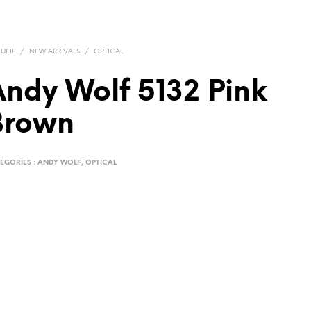
UEIL
/
NEW ARRIVALS
/
OPTICAL
ndy Wolf 5132 Pink
Brown
ÉGORIES :
ANDY WOLF
,
OPTICAL