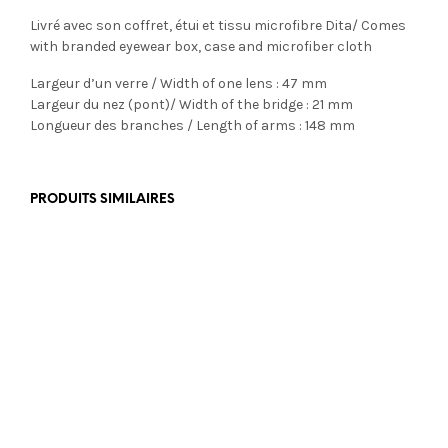
Livré avec son coffret, étui et tissu microfibre Dita/ Comes
with branded eyewear box, case and microfiber cloth
Largeur d’un verre / Width of one lens : 47 mm
Largeur du nez (pont)/ Width of the bridge : 21 mm
Longueur des branches / Length of arms : 148 mm
PRODUITS SIMILAIRES
€
389,00
€
350,00