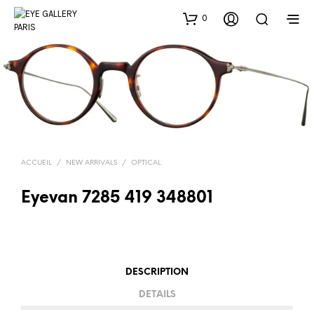
0
ACCUEIL
/
NEW ARRIVALS
/
OPTICAL
Eyevan 7285 419 348801
DESCRIPTION
DETAILS