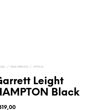
UEIL
/
NEW ARRIVALS
/
OPTICAL
arrett Leight
HAMPTON Black
319,00