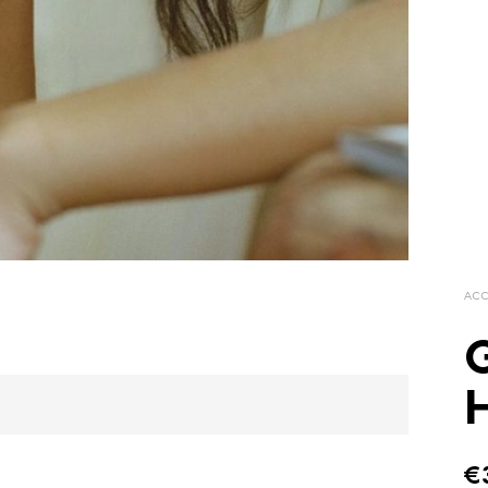
ACC
G
€