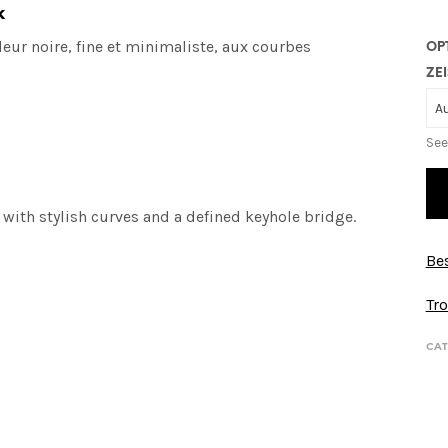
k
eur noire, fine et minimaliste, aux courbes
OP
ZEI
See
with stylish curves and a defined keyhole bridge.
Bes
Tro
CAT