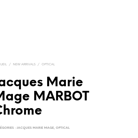
UEIL
/
NEW ARRIVALS
/
OPTICAL
Jacques Marie
Mage MARBOT
Chrome
ÉGORIES :
JACQUES MARIE MAGE
,
OPTICAL