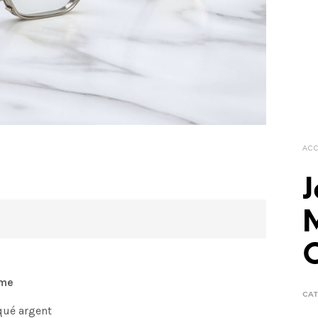
ACC
ome
CAT
qué argent