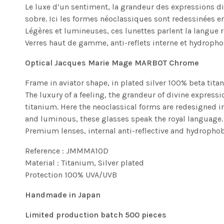
Le luxe d’un sentiment, la grandeur des expressions di
sobre. Ici les formes néoclassiques sont redessinées en
Légères et lumineuses, ces lunettes parlent la langue r
Verres
haut de gamme, anti-reflets interne et hydrophob
Optical Jacques Marie Mage MARBOT Chrome
Frame in aviator shape, in plated silver 100% beta tit
The luxury of a feeling, the grandeur of divine expressi
titanium. Here the neoclassical forms are redesigned i
and luminous, these glasses speak the royal language.
Premium lenses, internal anti-reflective and hydrophobi
Reference : JMMMA10D
Material : Titanium, Silver plated
Protection 100% UVA/UVB
Handmade in Japan
Limited production batch 500 pieces