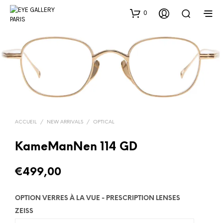
0
ACCUEIL
/
NEW ARRIVALS
/
OPTICAL
KameManNen 114 GD
€
499,00
OPTION VERRES À LA VUE - PRESCRIPTION LENSES
ZEISS