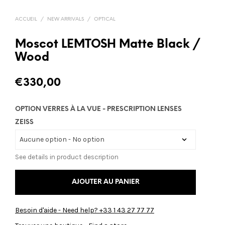
ACCUEIL
/
NEW ARRIVALS
/
OPTICAL
Moscot LEMTOSH Matte Black /
Wood
€
330,00
OPTION VERRES À LA VUE - PRESCRIPTION LENSES
ZEISS
See details in product description
AJOUTER AU PANIER
Besoin d'aide - Need help? +33 1 43 27 77 77