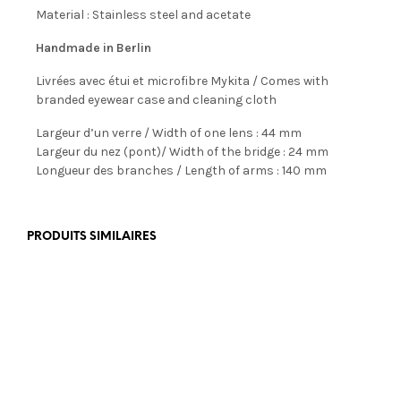
Material : Stainless steel and acetate
Handmade in Berlin
Livrées avec étui et microfibre Mykita / Comes with
branded eyewear case and cleaning cloth
Largeur d’un verre / Width of one lens : 44 mm
Largeur du nez (pont)/ Width of the bridge : 24 mm
Longueur des branches / Length of arms : 140 mm
PRODUITS SIMILAIRES
€
350,00
€
350,00