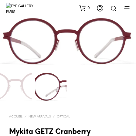
0
ACCUEIL
/
NEW ARRIVALS
/
OPTICAL
Mykita GETZ Cranberry