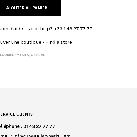
AJOUTER AU PANIER
oin d'aide - Need help? +33 1 43 27 77 77
uver une boutique - Find a store
ÉGORIES :
MYKITA
,
OPTICAL
SERVICE CLIENTS
Téléphone : 01 43 27 77 77
Email : Info@eyegalleryparis.com