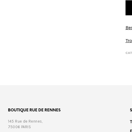
Bes
00
€
350,00
Tro
CAT
BOUTIQUE RUE DE RENNES
145 Rue de Rennes,
75006 PARIS