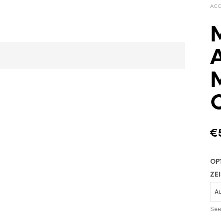
ACC
€
OP
ZEI
See