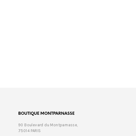
€
350,00
€
389,
BOUTIQUE MONTPARNASSE
90 Boulevard du Montparnasse,
75014 PARIS