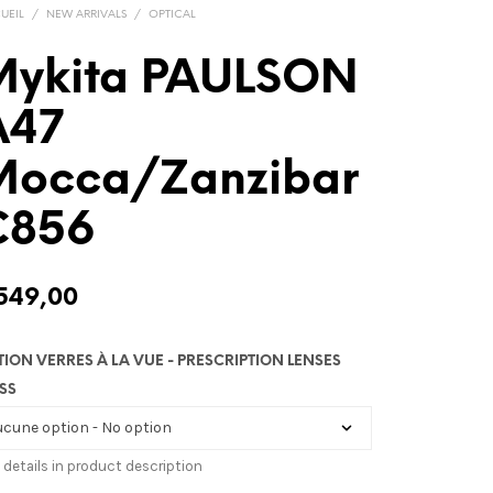
UEIL
/
NEW ARRIVALS
/
OPTICAL
Mykita PAULSON
A47
Mocca/Zanzibar
C856
549,00
TION VERRES À LA VUE - PRESCRIPTION LENSES
SS
 details in product description