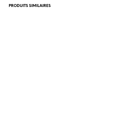
PRODUITS SIMILAIRES
€
469,00
€
350,00
€
110,00