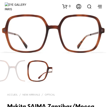
0
ACCUEIL
/
NEW ARRIVALS
/
OPTICAL