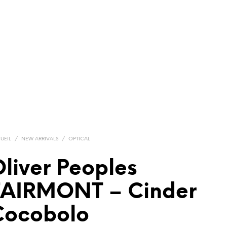
UEIL
/
NEW ARRIVALS
/
OPTICAL
liver Peoples
FAIRMONT – Cinder
Cocobolo