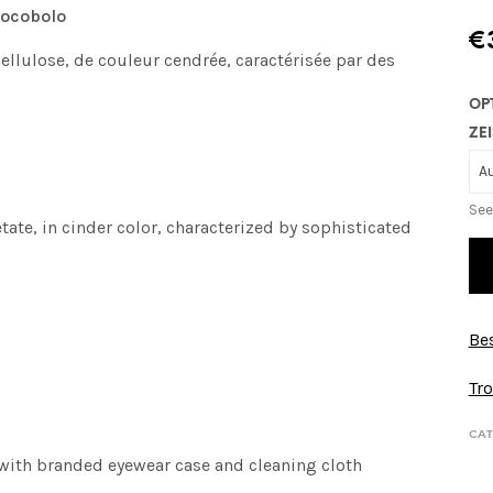
Cocobolo
€
ellulose, de couleur cendrée, caractérisée par des
OP
ZEI
See
tate, in cinder color, characterized by sophisticated
Bes
Tro
CAT
 with branded eyewear case and cleaning cloth