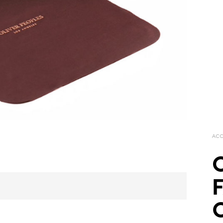
ACC
O