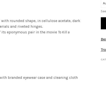
See
, with rounded shape, in cellulose acetate, dark
erials and riveted hinges.
of its eponymous pair in the movie
To Kill a
Bes
Tro
CAT
 with branded eyewear case and cleaning cloth