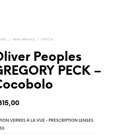
UEIL
/
NEW ARRIVALS
/
OPTICAL
liver Peoples
GREGORY PECK –
Cocobolo
315,00
TION VERRES À LA VUE - PRESCRIPTION LENSES
SS