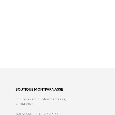
€
469,00
€
179,
BOUTIQUE MONTPARNASSE
90 Boulevard du Montparnasse,
75014 PARIS
Téléphone : 01 43 27 77 77