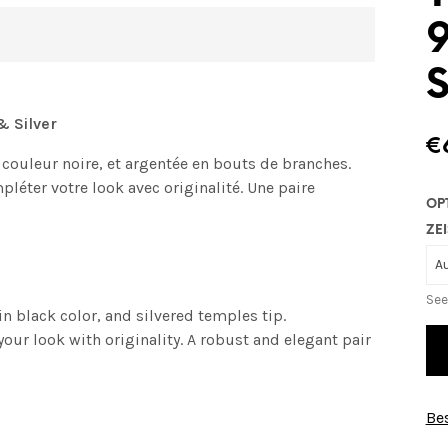
9
S
& Silver
€
couleur noire, et argentée en bouts de branches.
léter votre look avec originalité. Une paire
OP
ZEI
See
 black color, and silvered temples tip.
our look with originality. A robust and elegant pair
Bes