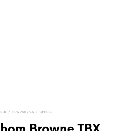
UEIL
/
NEW ARRIVALS
/
OPTICAL
Thom Browne TBX