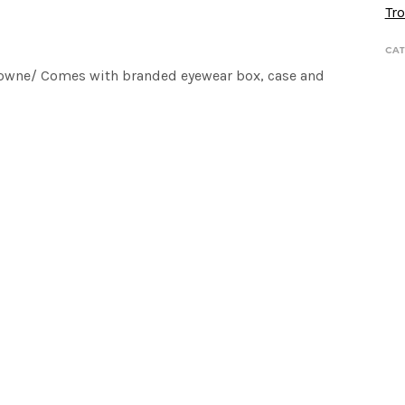
Tro
CAT
 Browne/ Comes with branded eyewear box, case and