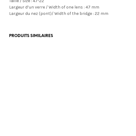
Taille / Size : 47-22
Largeur d’un verre / Width of one lens : 47 mm
Largeur du nez (pont)/ Width of the bridge : 22 mm
PRODUITS SIMILAIRES
€
389,00
€
199,00