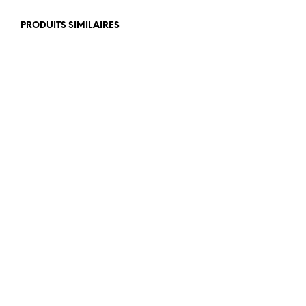
PRODUITS SIMILAIRES
€
399,00
€
499,00
€
350,00