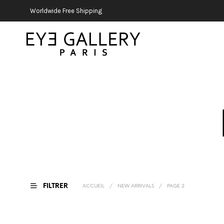
Worldwide Free Shipping
FILTRER
ACCUEIL
/
NEW ARRIVALS
/
PAGE 2