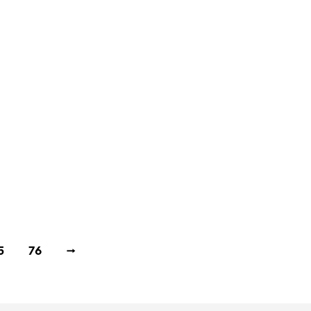
€
330,00
€
330,00
5
76
→