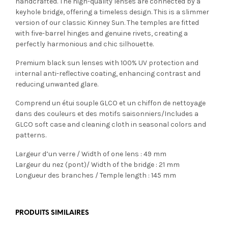
handcrafted. The high-quality lenses are connected by a
keyhole bridge, offering a timeless design. This is a slimmer
version of our classic Kinney Sun. The temples are fitted
with five-barrel hinges and genuine rivets, creating a
perfectly harmonious and chic silhouette.
Premium black sun lenses with 100% UV protection and
internal anti-reflective coating, enhancing contrast and
reducing unwanted glare.
Comprend un étui souple GLCO et un chiffon de nettoyage
dans des couleurs et des motifs saisonniers/Includes a
GLCO soft case and cleaning cloth in seasonal colors and
patterns.
Largeur d’un verre / Width of one lens : 49 mm
Largeur du nez (pont)/ Width of the bridge : 21 mm
Longueur des branches / Temple length : 145 mm
PRODUITS SIMILAIRES