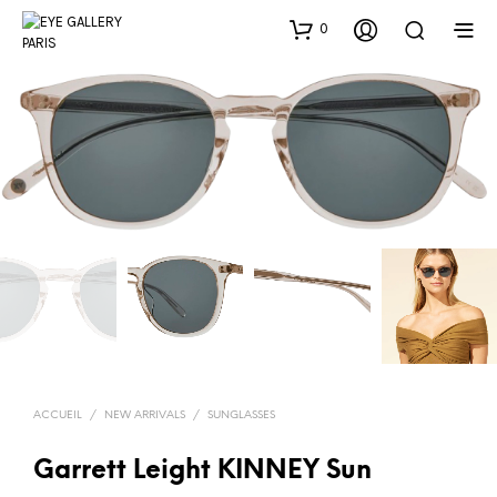
0
ACCUEIL
/
NEW ARRIVALS
/
SUNGLASSES
Garrett Leight KINNEY Sun