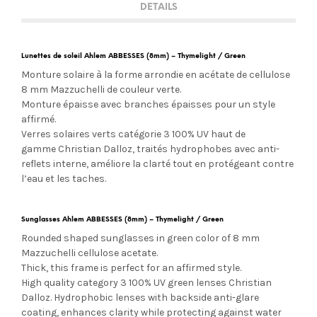
DETAILS
Lunettes de soleil Ahlem ABBESSES (8mm) – Thymelight / Green
Monture solaire à la forme arrondie en acétate de cellulose
8 mm Mazzuchelli de couleur verte.
Monture épaisse avec branches épaisses pour un style
affirmé.
Verres solaires verts
catégorie 3 100% UV
haut de
gamme Christian Dalloz, traités hydrophobes avec anti-
reflets interne, améliore la clarté tout en protégeant contre
l’eau et les taches.
Sunglasses Ahlem ABBESSES (8mm) – Thymelight / Green
Rounded shaped sunglasses in green color of 8 mm
Mazzuchelli cellulose acetate.
Thick, this frame is perfect for an affirmed style.
High quality category 3 100% UV green lenses Christian
Dalloz. Hydrophobic lenses with
backside anti-glare
coating, enhances clarity while protecting against water