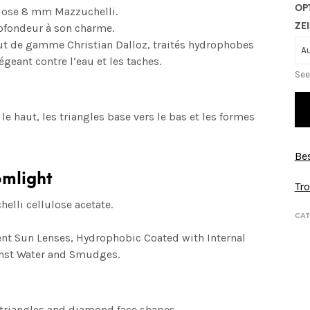
OP
lulose 8 mm Mazzuchelli.
rofondeur à son charme.
ZEI
ut de gamme Christian Dalloz, traités hydrophobes
égeant contre l’eau et les taches.
See
 le haut, les triangles base vers le bas et les formes
Bes
omlight
Tro
lli cellulose acetate.
CAT
nt Sun Lenses, Hydrophobic Coated with Internal
ainst Water and Smudges.
 triangles and diamond face shapes.