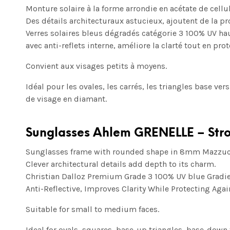
Monture solaire à la forme arrondie en acétate de cel
Des détails architecturaux astucieux, ajoutent de la p
Verres solaires bleus dégradés
catégorie 3 100% UV
ha
avec anti-reflets interne, améliore la clarté tout en prot
Convient aux visages petits à moyens.
Idéal pour les ovales, les carrés, les triangles base vers
de visage en diamant.
Sunglasses Ahlem GRENELLE – Str
Sunglasses frame with rounded shape in 8mm Mazzuche
Clever architectural details add depth to its charm.
Christian Dalloz Premium Grade 3 100% UV blue Gradie
Anti-Reflective, Improves Clarity While Protecting Ag
Suitable for small to medium faces.
Ideal for ovals, squares, base-up triangles, base-down