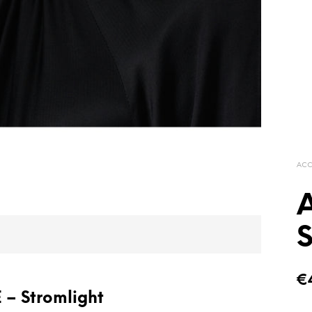
ACC
S
€
 – Stromlight