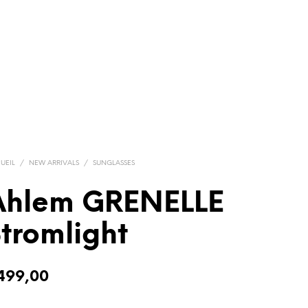
UEIL
/
NEW ARRIVALS
/
SUNGLASSES
Ahlem GRENELLE
tromlight
499,00