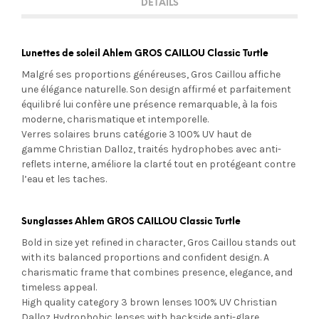
DETAILS
Lunettes de soleil Ahlem GROS CAILLOU Classic Turtle
Malgré ses proportions généreuses, Gros Caillou affiche
une élégance naturelle. Son design affirmé et parfaitement
équilibré lui confère une présence remarquable, à la fois
moderne, charismatique et intemporelle.
Verres solaires bruns
catégorie 3 100% UV
haut de
gamme Christian Dalloz, traités hydrophobes avec anti-
reflets interne, améliore la clarté tout en protégeant contre
l’eau et les taches.
Sunglasses Ahlem GROS CAILLOU Classic Turtle
Bold in size yet refined in character, Gros Caillou stands out
with its balanced proportions and confident design. A
charismatic frame that combines presence, elegance, and
timeless appeal.
High quality category 3 brown lenses 100% UV Christian
Dalloz Hydrophobic lenses with
backside anti-glare