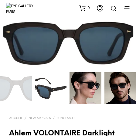
0
ACCUEIL
/
NEW ARRIVALS
/
SUNGLASSES
Ahlem VOLONTAIRE Darklight