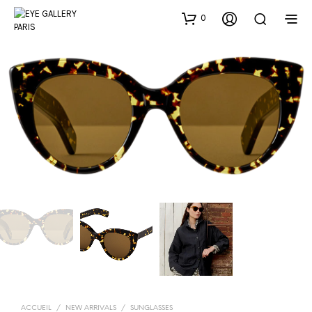
0
ACCUEIL
/
NEW ARRIVALS
/
SUNGLASSES