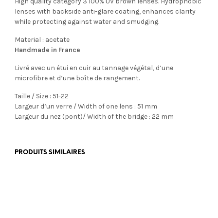
High quality category 3 100% UV brown lenses. Hydrophobic
lenses with
backside anti-glare coating, enhances clarity
while protecting against water and smudging.
Material : acetate
Handmade in France
Livré avec un étui en cuir au tannage végétal, d’une
microfibre et d’une boîte de rangement.
Taille / Size : 51-22
Largeur d’un verre / Width of one lens : 51 mm
Largeur du nez (pont)/ Width of the bridge : 22 mm
PRODUITS SIMILAIRES