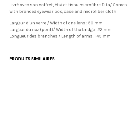
Livré avec son coffret, étui et tissu microfibre Dita/ Comes
with branded eyewear box, case and microfiber cloth
Largeur d’un verre / Width of one lens : 50 mm
Largeur du nez (pont)/ Width of the bridge : 22 mm
Longueur des branches / Length of arms : 145 mm
PRODUITS SIMILAIRES
€
355,00
€
355,00