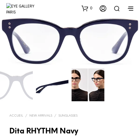
0
ACCUEIL
/
NEW ARRIVALS
/
SUNGLASSES
Dita RHYTHM Navy