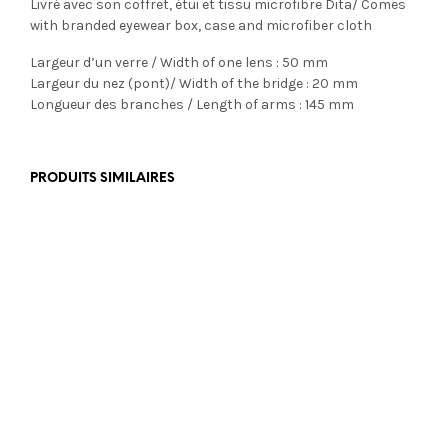
Livré avec son coffret, étui et tissu microfibre Dita/ Comes
with branded eyewear box, case and microfiber cloth
Largeur d’un verre / Width of one lens : 50 mm
Largeur du nez (pont)/ Width of the bridge : 20 mm
Longueur des branches / Length of arms : 145 mm
PRODUITS SIMILAIRES
€
355,00
€
449,00